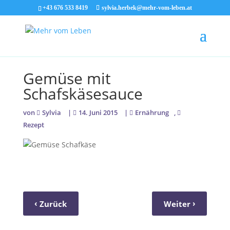
+43 676 533 8419
sylvia.herbek@mehr-vom-leben.at
Gemüse mit
Schafskäsesauce
von
Sylvia
|
14. Juni 2015
|
Ernährung
,
Rezept
‹
›
Zurück
Weiter
MARMORGUGELHUPF
BEERENEIS