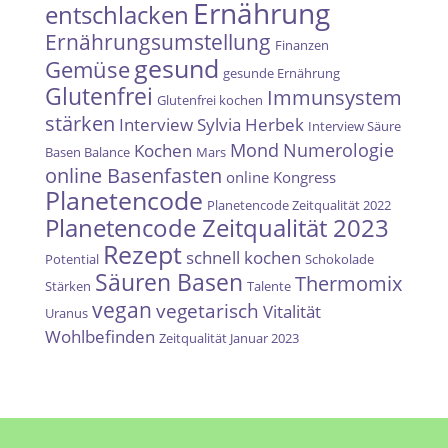
Ernährung
entschlacken
Ernährungsumstellung
Finanzen
gesund
Gemüse
gesunde Ernährung
Glutenfrei
Immunsystem
Glutenfrei kochen
stärken
Interview Sylvia Herbek
Interview Säure
Mond
Numerologie
Kochen
Basen Balance
Mars
online Basenfasten
online Kongress
Planetencode
Planetencode Zeitqualität 2022
Planetencode Zeitqualität 2023
Rezept
schnell kochen
Potential
Schokolade
Säuren Basen
Thermomix
Stärken
Talente
vegan
vegetarisch
Vitalität
Uranus
Wohlbefinden
Zeitqualität Januar 2023