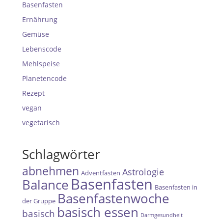
Basenfasten
Ernährung
Gemüse
Lebenscode
Mehlspeise
Planetencode
Rezept
vegan
vegetarisch
Schlagwörter
abnehmen
Astrologie
Adventfasten
Basenfasten
Balance
Basenfasten in
Basenfastenwoche
der Gruppe
basisch essen
basisch
Darmgesundheit