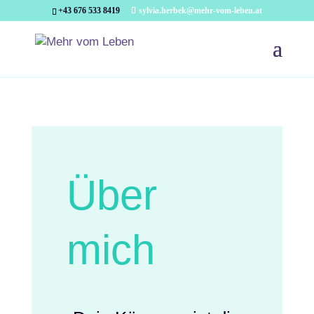
+43 676 533 8419
sylvia.herbek@mehr-vom-leben.at
Über
mich