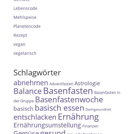
Lebenscode
Mehlspeise
Planetencode
Rezept
vegan
vegetarisch
Schlagwörter
abnehmen
Astrologie
Adventfasten
Basenfasten
Balance
Basenfasten in
Basenfastenwoche
der Gruppe
basisch essen
basisch
Darmgesundheit
Ernährung
entschlacken
Ernährungsumstellung
Finanzen
gesund
Gemüse