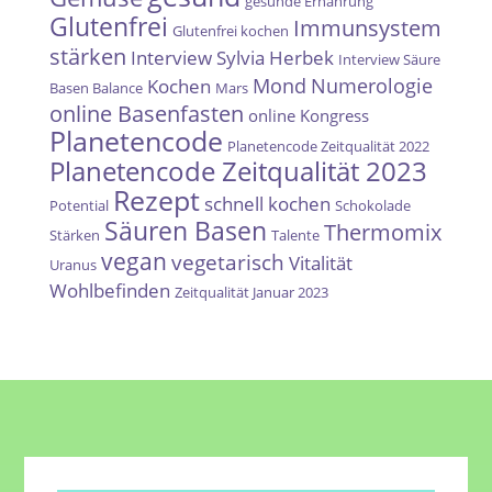
gesunde Ernährung
Glutenfrei
Immunsystem
Glutenfrei kochen
stärken
Interview Sylvia Herbek
Interview Säure
Mond
Numerologie
Kochen
Basen Balance
Mars
online Basenfasten
online Kongress
Planetencode
Planetencode Zeitqualität 2022
Planetencode Zeitqualität 2023
Rezept
schnell kochen
Potential
Schokolade
Säuren Basen
Thermomix
Stärken
Talente
vegan
vegetarisch
Vitalität
Uranus
Wohlbefinden
Zeitqualität Januar 2023