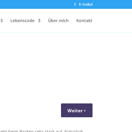
0-Artikel
Lebenscode
Über mich
Kontakt
›
Weiter
GEMÜSE MIT SCHAFSKÄSESAUCE
eht beim Backen sehr stark auf. Natürlich