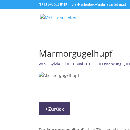
+43 676 533 8419
sylvia.herbek@mehr-vom-leben.at
Marmorgugelhupf
von
Sylvia
|
31. Mai 2015
|
Ernährung
,
‹
Zurück
MANDELSPLITTER – SCHNELLE SÜSSE KÖSTLIC
Der
Marmorgugelhupf
ist im Thermomix schnel