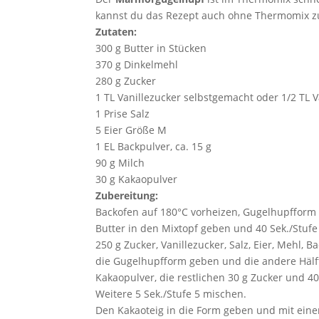
kannst du das Rezept auch ohne Thermomix z
Zutaten:
300 g Butter in Stücken
370 g Dinkelmehl
280 g Zucker
1 TL Vanillezucker selbstgemacht oder 1/2 TL V
1 Prise Salz
5 Eier Größe M
1 EL Backpulver, ca. 15 g
90 g Milch
30 g Kakaopulver
Zubereitung:
Backofen auf 180°C vorheizen, Gugelhupfform 
Butter in den Mixtopf geben und 40 Sek./Stufe
250 g Zucker, Vanillezucker, Salz, Eier, Mehl, 
die Gugelhupfform geben und die andere Hälft
Kakaopulver, die restlichen 30 g Zucker und 4
Weitere 5 Sek./Stufe 5 mischen.
Den Kakaoteig in die Form geben und mit eine