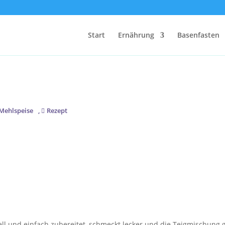
Start
Ernährung
Basenfasten
Mehlspeise
,
Rezept
HKEIT FÜR WEIHNACHTEN
l und einfach zubereitet, schmeckt lecker und die Teigmischung g