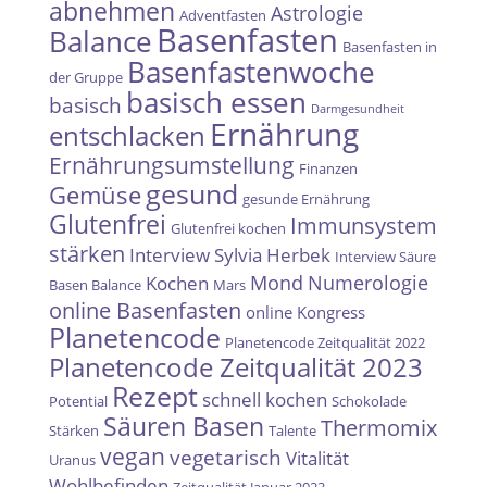
abnehmen
Astrologie
Adventfasten
Basenfasten
Balance
Basenfasten in
Basenfastenwoche
der Gruppe
basisch essen
basisch
Darmgesundheit
Ernährung
entschlacken
Ernährungsumstellung
Finanzen
gesund
Gemüse
gesunde Ernährung
Glutenfrei
Immunsystem
Glutenfrei kochen
stärken
Interview Sylvia Herbek
Interview Säure
Mond
Numerologie
Kochen
Basen Balance
Mars
online Basenfasten
online Kongress
Planetencode
Planetencode Zeitqualität 2022
Planetencode Zeitqualität 2023
Rezept
schnell kochen
Potential
Schokolade
Säuren Basen
Thermomix
Stärken
Talente
vegan
vegetarisch
Vitalität
Uranus
Wohlbefinden