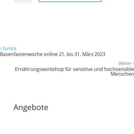
9.
Mai
bis
1.
Juni
2023
Menge
‹
Zurück
Basenfastenwoche online 21. bis 31. März 2023
›
Weiter
Ernährungsworkshop für sensitive und hochsensible
Menschen
Angebote