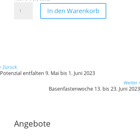
Ernährungsworkshop
In den Warenkorb
für
sensitive
und
hochsensible
Menschen
Menge
‹
Zurück
Potenzial entfalten 9. Mai bis 1. Juni 2023
›
Weiter
Basenfastenwoche 13. bis 23. Juni 2023
Angebote