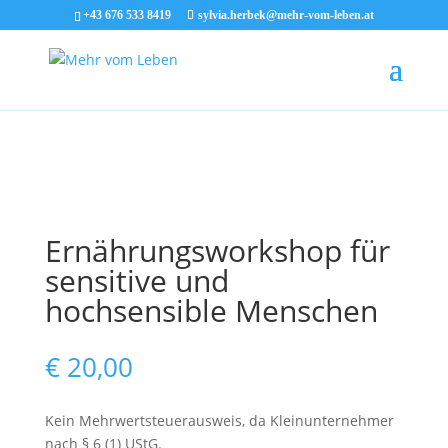
+43 676 533 8419
sylvia.herbek@mehr-vom-leben.at
Ernährungsworkshop für
sensitive und
hochsensible Menschen
€
20,00
Kein Mehrwertsteuerausweis, da Kleinunternehmer
nach § 6 (1) UStG.