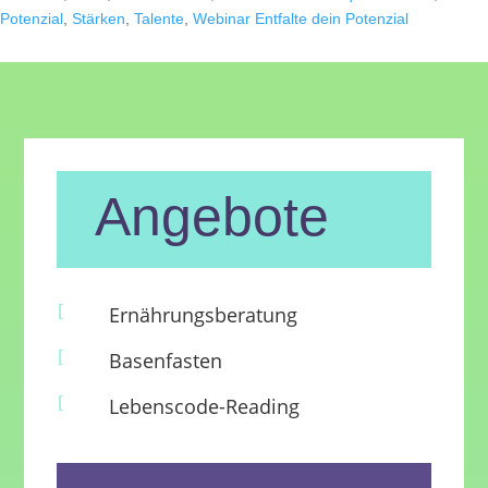
Potenzial
,
Stärken
,
Talente
,
Webinar Entfalte dein Potenzial
Angebote
[
Ernährungsberatung
[
Basenfasten
[
Lebenscode-Reading