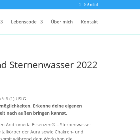
0-Artikel
Lebenscode
Über mich
Kontakt
d Sternenwasser 2022
§ 6 (1) UStG.
öglichkeiten. Erkenne deine eigenen
elt nach außen bringen kannst.
ichen Andromeda Essenzen® – Sternenwasser
ntalkörper der Aura sowie Chakren- und
n somit während dem Workshop die