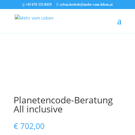
Skip To Navigation
Skip To Content
Skip To Footer
+43 676 533 8419
sylvia.herbek@mehr-vom-leben.at
Planetencode-Beratung
All inclusive
€
702,00