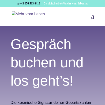
+43 676 533 8419
sylvia.herbek@mehr-vom-leben.at
Gespräch
buchen und
los geht’s!
Die kosmische Signatur deiner Geburtszahlen